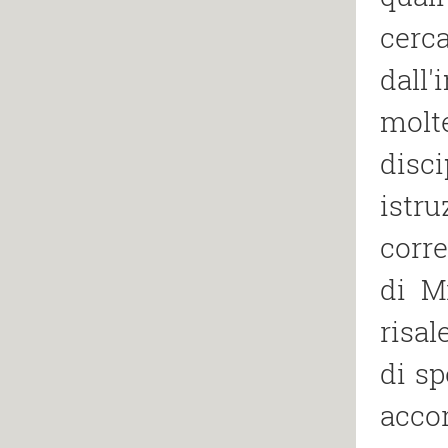
cerc
dall′
molt
disc
istr
corre
di M
risal
di s
acco