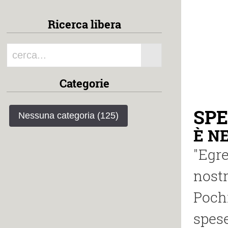
Ricerca libera
Categorie
SPE
Nessuna categoria (125)
È N
"Egr
nostr
Pochi
spes