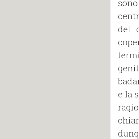
sono
centr
del 
coper
termi
genit
badar
e la 
ragio
chia
dunqu