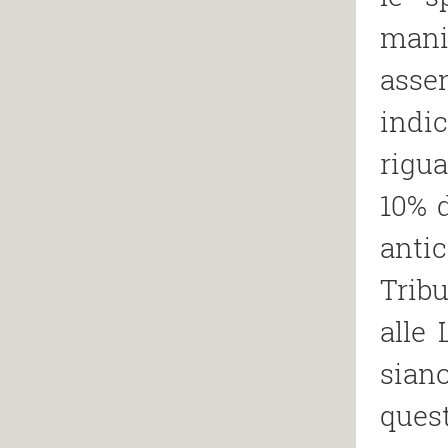
mani
asse
indic
rigua
10% d
anti
Trib
alle
sian
quest