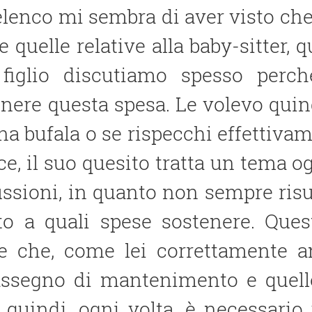
elenco mi sembra di aver visto ch
 quelle relative alla baby-sitter, q
figlio discutiamo spesso perc
nere questa spesa. Le volevo quin
na bufala o se rispecchi effettivame
ice, il suo quesito tratta un tema 
ssioni, in quanto non sempre risul
to a quali spese sostenere. Quest
le che, come lei correttamente a
′assegno di mantenimento e quelle
 quindi, ogni volta, è necessario