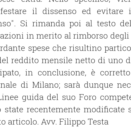
festare il dissenso ed evitare 
nso". Si rimanda poi al testo de
azioni in merito al rimborso degli 
rdante spese che risultino partic
el reddito mensile netto di uno d
cipato, in conclusione, è corrett
unale di Milano; sarà dunque nec
 Linee guida del suo Foro compet
o state recentemente modificate s
o articolo. Avv. Filippo Testa