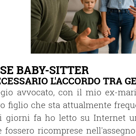
SE BABY-SITTER
ECESSARIO L′ACCORDO TRA G
egio avvocato, con il mio ex-mari
o figlio che sta attualmente freq
 giorni fa ho letto su Internet u
e fossero ricomprese nell′assegn