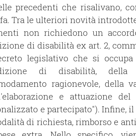
elle precedenti che risalivano, c
fa. Tra le ulteriori novità introdot
menti non richiedono un accordo
zione di disabilità ex art. 2, comma
ecreto legislativo che si occupa 
dizione di disabilità, dell
modamento ragionevole, della va
l′elaborazione e attuazione del 
nalizzato e partecipato"). Infine,
dalità di richiesta, rimborso e an
pese extra. Nello specifico, vi