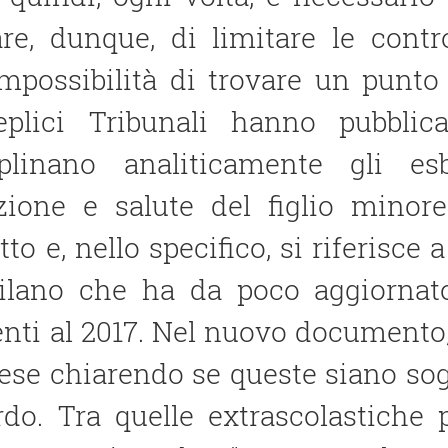
are, dunque, di limitare le cont
impossibilità di trovare un punto
eplici Tribunali hanno pubblic
iplinano analiticamente gli esbo
uzione e salute del figlio minor
tto e, nello specifico, si riferisce
ilano che ha da poco aggiornato
enti al 2017. Nel nuovo documento
pese chiarendo se queste siano so
rdo. Tra quelle extrascolastiche 