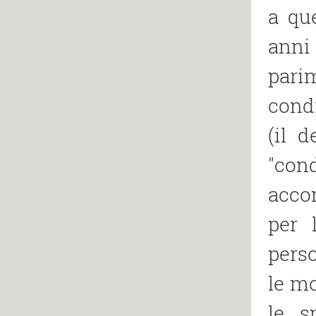
a qu
anni 
pari
condi
(il d
"con
acco
per 
perso
le mo
le s