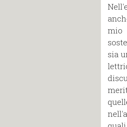
Nell′
anche
mio 
soste
sia u
lettr
discu
meri
quel
nell
quali