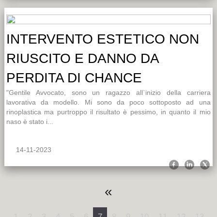
INTERVENTO ESTETICO NON
RIUSCITO E DANNO DA
PERDITA DI CHANCE
"Gentile Avvocato, sono un ragazzo all`inizio della carriera
lavorativa da modello. Mi sono da poco sottoposto ad una
rinoplastica ma purtroppo il risultato è pessimo, in quanto il mio
naso è stato i...
14-11-2023
«
1
2
3
4
5
6
7
8
9
10
11
12
13